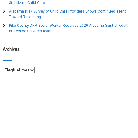
Stabilizing Child Care
Alabama DHR Survey of Child Care Providers Shows Continued Trend
Toward Reopening
Pike County DHR Social Worker Receives 2020 Alabama Spirit of Adult
Protective Services Award
Archives
A
r
c
h
i
v
e
s