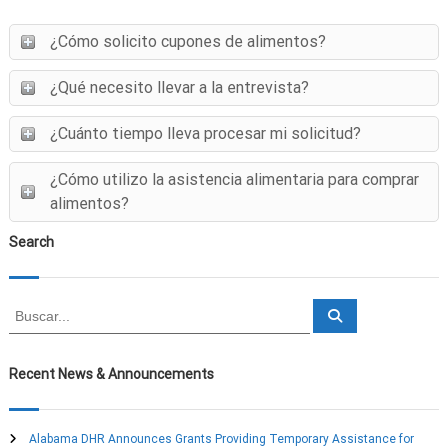
¿Cómo solicito cupones de alimentos?
¿Qué necesito llevar a la entrevista?
¿Cuánto tiempo lleva procesar mi solicitud?
¿Cómo utilizo la asistencia alimentaria para comprar
alimentos?
Search
B
B
u
u
s
s
c
a
c
Recent News & Announcements
r
a
r
:
Alabama DHR Announces Grants Providing Temporary Assistance for