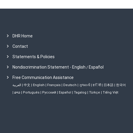
DHR Home
Contact
Statements & Policies
Nondiscrimination Statement - English
Español
/
Free Communication Assistance
العربية
|
中文
|
English
|
Français
|
Deutsch
|
ગુજરાતી
|
ह िंदी
|
日本語
|
한국어
|
ລາວ
|
Português
|
Русский
|
Español
|
Tagalog
|
Türkçe
|
Tiếng Việt