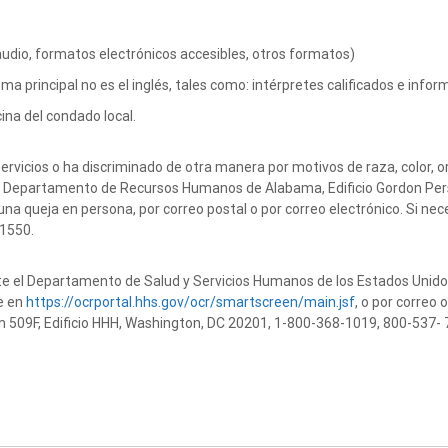
audio, formatos electrónicos accesibles, otros formatos)
a principal no es el inglés, tales como: intérpretes calificados e infor
ina del condado local.
rvicios o ha discriminado de otra manera por motivos de raza, color, or
del Departamento de Recursos Humanos de Alabama, Edificio Gordon Per
na queja en persona, por correo postal o por correo electrónico. Si nec
-1550.
e el Departamento de Salud y Servicios Humanos de los Estados Unidos,
le en
https://ocrportal.hhs.gov/ocr/smartscreen/main.jsf
, o por correo
509F, Edificio HHH, Washington, DC 20201, 1-800-368-1019, 800-537- 7