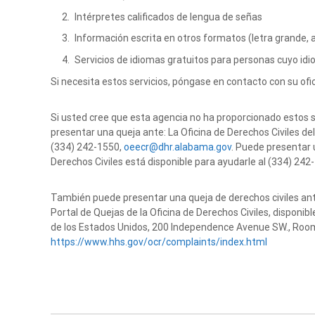
Intérpretes calificados de lengua de señas
Información escrita en otros formatos (letra grande, 
Servicios de idiomas gratuitos para personas cuyo idiom
Si necesita estos servicios, póngase en contacto con su ofic
Si usted cree que esta agencia no ha proporcionado estos se
presentar una queja ante: La Oficina de Derechos Civiles 
(334) 242-1550,
oeecr@dhr.alabama.gov
. Puede presentar u
Derechos Civiles está disponible para ayudarle al (334) 242
También puede presentar una queja de derechos civiles ant
Portal de Quejas de la Oficina de Derechos Civiles, disponib
de los Estados Unidos, 200 Independence Avenue SW., Room 
https://www.hhs.gov/ocr/complaints/index.html