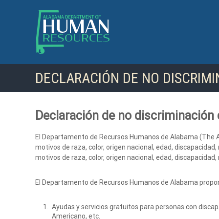
S
a
l
t
a
r
a
DECLARACIÓN DE NO DISCRIM
l
c
o
n
Declaración de no discriminación
t
e
El Departamento de Recursos Humanos de Alabama (The Ala
n
motivos de raza, color, origen nacional, edad, discapacida
i
motivos de raza, color, origen nacional, edad, discapacidad, 
d
o
El Departamento de Recursos Humanos de Alabama propor
Ayudas y servicios gratuitos para personas con discap
Americano, etc.