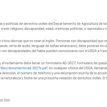
mas y políticas de derechos civiles del Departamento de Agricultura de 
 credo religioso, discapacidad, edad, creencias políticas, o represalia o 
n otros idiomas que no sean el inglés. Personas con discapacidad que 
rande, cinta de audio, lenguaje de señas americano), debe ponerse en co
s o con discapacidades del habla pueden comunicarse con el USDA a travé
, el reclamante debe llenar un formulario AD-3027, formulario de quej
t/files/documents/ad-3027s.pdf
, en cualquier oficina del USDA, llamand
irección, el número de teléfono y una descripción escrita de la acción
 la naturaleza y fecha de una presunta violación de derechos civiles. E
om 334