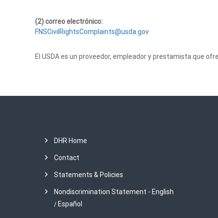
(2) correo electrónico:
FNSCivilRightsComplaints@usda.gov
El USDA es un proveedor, empleador y prestamista que ofr
DHR Home
Contact
Statements & Policies
Nondiscrimination Statement - English
Español
/