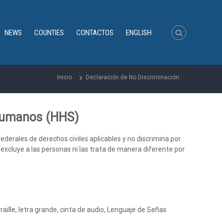
NEWS
COUNTIES
CONTACTOS
ENGLISH
Inicio
Declaración de No Discriminación
 Humanos (HHS)
ales de derechos civiles aplicables y no discrimina por
excluye a las personas ni las trata de manera diferente por
ille, letra grande, cinta de audio, Lenguaje de Señas