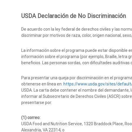
USDA Declaración de No Discriminación
De acuerdo con la ley federal de derechos civiles y las nor
discriminar por motivos de raza, color, origen nacional, sexo,
La información sobre el programa puede estar disponible e
información sobre el programa (por ejemplo, Braille, letra g
beneficios. Las personas sordas, con dificultades auditiva
Para presentar una queja por discriminación en el programa
obtenerse en línea en:
https://www.usda.gov/sites/defaul
USDA. La carta debe contener el nombre del demandante, la d
informar al Subsecretario de Derechos Civiles (ASCR) sobre
presentarse por:
(1) correo:
USDA Food and Nutrition Service, 1320 Braddock Place, Ro
Alexandria, VA 22314; o